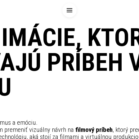
IMÁCIE, KTO
AJÚ PRÍBEH 
U
tmus a emóciu.
 premeniť vizuálny návrh na
filmový príbeh
, ktorý pr
chnológiu, aká stojí za filmami a virtuálnou produkci