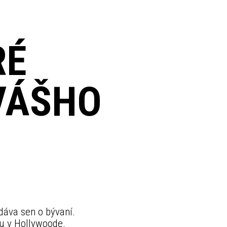
RÉ
VÁŠHO
edáva sen o bývaní.
ou v Hollywoode.