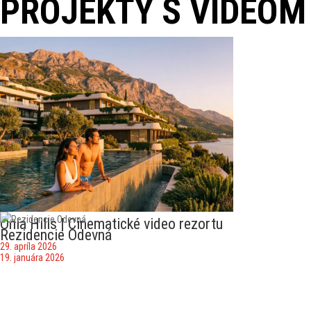
PROJEKTY S VIDEOM
Onia Hills | Cinematické video rezortu
Rezidencie Odevná
29. apríla 2026
19. januára 2026